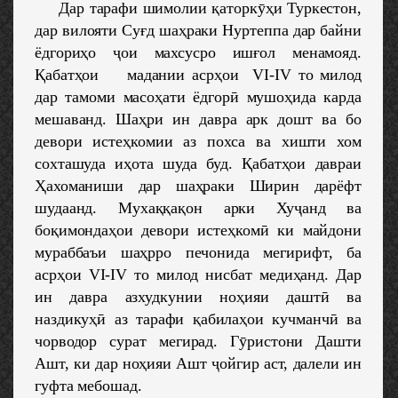
Дар тарафи шимолии қаторкӯҳи Туркестон,
дар вилояти Суғд шаҳраки Нуртеппа дар байни
ёдгориҳо ҷои махсусро ишғол менамояд.
Қабатҳои мадании асрҳои VI-IV то милод
дар тамоми масоҳати ёдгорӣ мушоҳида карда
мешаванд. Шаҳри ин давра арк дошт ва бо
девори истеҳкомии аз похса ва хишти хом
сохташуда иҳота шуда буд. Қабатҳои давраи
Ҳахоманиши дар шаҳраки Ширин дарёфт
шудаанд. Мухаққақон арки Хуҷанд ва
боқимондаҳои девори истеҳкомӣ ки майдони
мураббаъи шаҳрро печонида мегирифт, ба
асрҳои VI-IV то милод нисбат медиҳанд. Дар
ин давра азхудкунии ноҳияи даштӣ ва
наздикуҳӣ аз тарафи қабилаҳои кучманчӣ ва
чорводор сурат мегирад. Гӯристони Дашти
Ашт, ки дар ноҳияи Ашт ҷойгир аст, далели ин
гуфта мебошад.