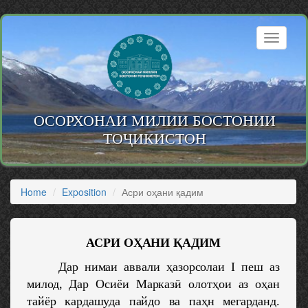
Skip
to
Toggle
main
navigati
content
ОСОРХОНАИ МИЛИИ БОСТОНИИ
ТОҶИКИСТОН
Home
Exposition
Асри оҳани қадим
АСРИ ОҲАНИ ҚАДИМ
Дар нимаи аввали ҳазорсолаи I пеш аз
милод, Дар Осиёи Марказӣ олотҳои аз оҳан
тайёр кардашуда пайдо ва паҳн мегарданд.