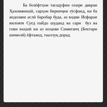
Ба бозёфтҳои тасодуфии охири давраи
Ҳахоманишӣ, сарҳои биринҷии гӯсфанд, ки ба
андозаии аслӣ баробар буда, аз водии Исфараи
вилояти Суғд пайдо шуданд ва сари буз ва
гови ваҳшӣ ки аз ноҳияи Симиганҷ (Бохтари
шимолӣ) ёфтаанд, тааллуқ дорад.