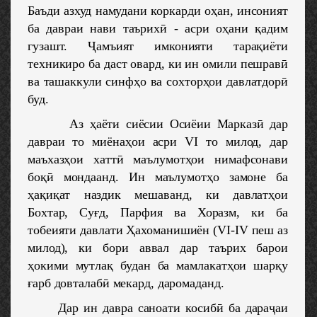
Баъди азхуд намудани коркарди оҳан, инсоният
ба давраи нави таърихӣ - асри оҳани қадим
гузашт. Ҷамъият имконияти тарақиёти
техникиро ба даст овард, ки ин омили пешравӣ
ва ташаккули синфҳо ва сохторҳои давлатдорӣ
буд.
Аз ҳаёти сиёсии Осиёии Марказӣ дар
давраи то миёнаҳои асри VI то милод, дар
маъхазҳои хаттӣ маълумотҳои нимафсонави
боқӣ мондаанд. Ин маълумотҳо замоне ба
ҳақиқат наздик мешаванд, ки давлатҳои
Бохтар, Суғд, Парфия ва Хоразм, ки ба
тобеияти давлати Ҳахоманишиён (VI-IV пеш аз
милод), ки бори аввал дар таърих барои
ҳокими мутлақ будан ба мамлакатҳои шарқу
ғарб довталабӣ мекард, даромаданд.
Дар ин давра саноати косибӣ ба дараҷаи