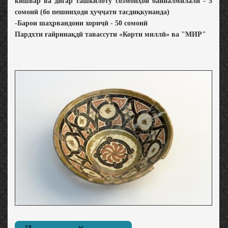
кишвар ва дигар ташкилоту созмонҳои байналмилалӣ - 5
сомонӣ (бо пешниҳоди ҳуҷҷати тасдиқкунанда)
-Барои шаҳрвандони хориҷӣ - 50 сомонӣ
Пардхти ғайринақдӣ тавассути «Корти миллӣ» ва "МИР"
EV
N