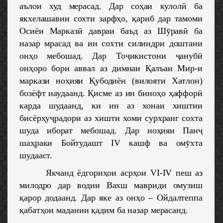
аълои худ мерасад. Дар соҳаи кулолӣ ба
якхелашавии сохти зарфҳо, қариб дар тамоми
Осиёи Марказӣ давраи баъд аз Шӯравӣ ба
назар мрасад ва ин сохти силиндри доштани
онҳо мебошад. Дар Тоҷикистони ҷанубӣ
онҳоро бори аввал аз димнаи Қалъаи Мир-и
маркази ноҳияи Қубодиён (вилояти Хатлон)
бозёфт наудаанд. Қисме аз ин биноҳо ҳаффорӣ
карда шудаанд, ки ин аз хонаи хиштии
бисёрҳуҷрадори аз хишти хоми сурхранг сохта
шуда иборат мебошад. Дар ноҳияи Панҷ
шаҳраки Бойтудашт IV кашф ва омӯхта
шудааст.
Якчанд ёдгориҳои асрҳои VI-IV пеш аз
милодро дар водии Вахш мавриди омузиш
қарор додаанд. Дар яке аз онҳо – Ойдалтеппа
қабатҳои мадании қадим ба назар мерасанд.