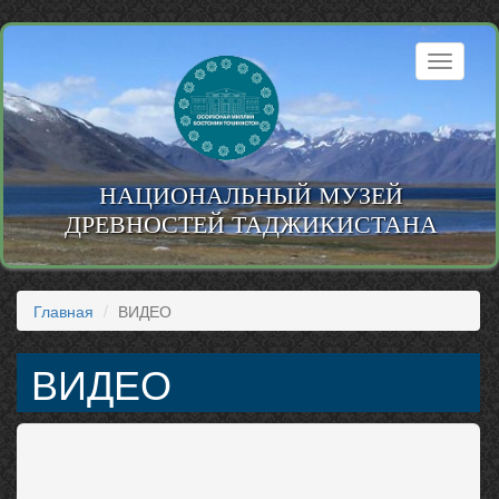
Перейти
к
Toggle
основному
navigati
содержанию
НАЦИОНАЛЬНЫЙ МУЗЕЙ
ДРЕВНОСТЕЙ ТАДЖИКИСТАНА
Главная
ВИДЕО
ВИДЕО